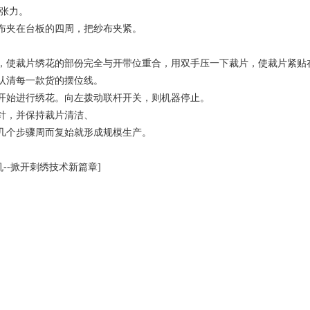
张力。
布夹在台板的四周，把纱布夹紧。
使裁片绣花的部份完全与开带位重合，用双手压一下裁片，使裁片紧贴
认清每一款货的摆位线。
始进行绣花。向左拨动联杆开关，则机器停止。
针，并保持裁片清洁、
几个步骤周而复始就形成规模生产。
机--掀开刺绣技术新篇章]