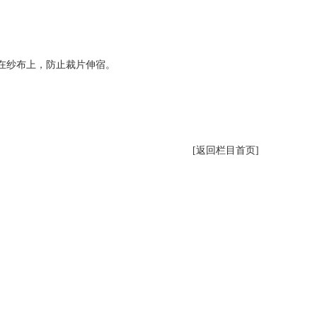
5974
生
9666
在纱布上，防止裁片伸宿。
[返回栏目首页]