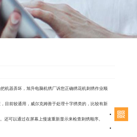
把机器弄坏，旭升电脑机绣厂诉您正确绣花机刺绣作业顺
，目前较通用，威尔克姆善于处理十字绣类的，比较有新
。还可以通过在屏幕上慢速重新显示来检查刺绣顺序。
135
彭先