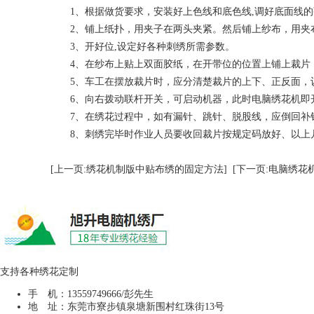
1、根据做货要求，安装好上色线和底色线,调好底面线的
2、铺上纸扑，用夹子在两头夹紧。然后铺上纱布，用夹
3、开好位,设定好各种刺绣所需参数。
4、在纱布上贴上双面胶纸，在开带位的位置上铺上裁片，
5、车工在摆放裁片时，应分清楚裁片的上下、正反面，
6、向右拨动联杆开关，可启动机器，此时电脑绣花机即开
7、在绣花过程中，如有漏针、跳针、脱股线，应倒回补
8、刺绣完毕时作业人员要收回裁片按规定码放好、以上
[上一页:绣花机制版中贴布绣的固定方法]
[下一页:电脑绣花
支持各种绣花定制
手 机：13559749666/彭先生
地 址：东莞市寮步镇泉塘新围村红珠街13号