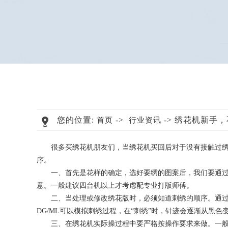
您的位置:
->
-> 绣花机新手
首页
行业资讯
很多买绣花机朋友们，当绣花机买回后对于没有接触过绣花
序。
一、首先是花样的确定，选好要绣的图案后，我们要通过绣
意。一般建议四台机以上才考虑配专业打版师傅。
二、当处理或修改绣花版时，必须知道刺绣的顺序。通过按
DG/ML可以模拟刺绣过程，在“刺绣”时，针迹会逐渐从黑色
三、在绣花机实际操过程中要严格按操作要求来做。一般