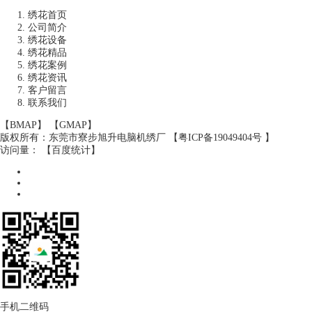
绣花首页
公司简介
绣花设备
绣花精品
绣花案例
绣花资讯
客户留言
联系我们
【
BMAP
】 【
GMAP
】
版权所有：东莞市寮步旭升电脑机绣厂 【
粤ICP备19049404号
】
访问量：
【
百度统计
】
手机二维码